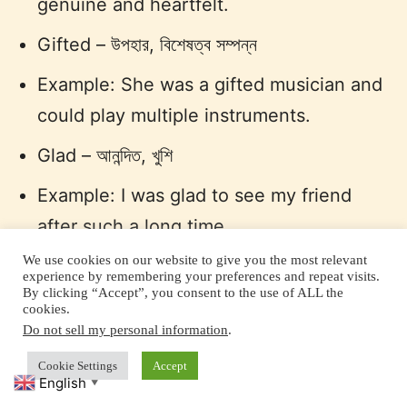
genuine and heartfelt.
Gifted – উপহার, বিশেষত্ব সম্পন্ন
Example: She was a gifted musician and
could play multiple instruments.
Glad – আনন্দিত, খুশি
Example: I was glad to see my friend
after such a long time.
We use cookies on our website to give you the most relevant
Glorious – মহিমান্বিত, স্বর্ণময়
experience by remembering your preferences and repeat visits.
By clicking “Accept”, you consent to the use of ALL the
Example: The sunset was a glorious
cookies.
Do not sell my personal information
.
sight to behold.
Cookie Settings
Accept
Graceful – সুলভ, মধুর
English
▼